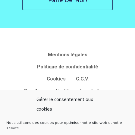
Parle De Moi !
Mentions légales
Politique de confidentialité
Cookies
C.G.V.
Condtions particulières de création
Gérer le consentement aux
de site web et d’utilisation des
cookies
services
Adresse
Contact
Nous utilisons des cookies pour optimiser notre site web et notre
e-
service.