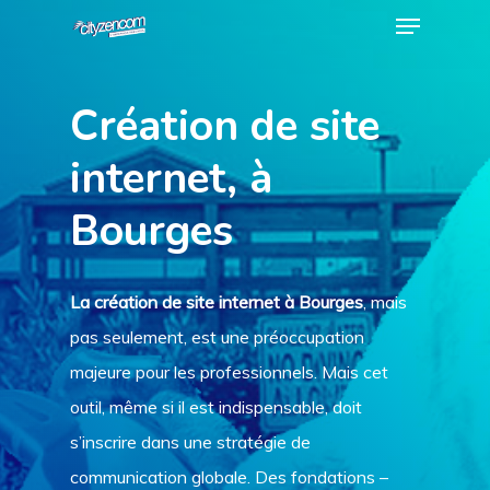
Menu
Skip
to
Close
main
Menu
Création de site
content
internet, à
Bourges
La création de site internet à Bourges
, mais
pas seulement, est une préoccupation
majeure pour les professionnels. Mais cet
outil, même si il est indispensable, doit
s’inscrire dans une stratégie de
communication globale. Des fondations –