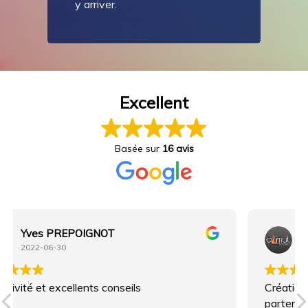
y arriver
.
Excellent
Basée sur
16 avis
Azimut Transport
2022-06-23
Création de notre site depuis l'origine d'Azimut,
partenariat toujours en cours très bon travail de